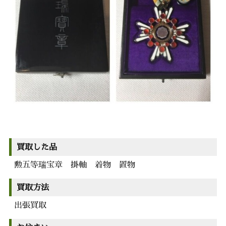
買取した品
勲五等瑞宝章 掛軸 着物 置物
買取方法
出張買取