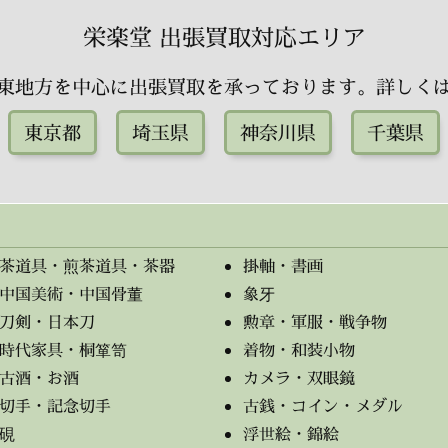
栄楽堂 出張買取対応エリア
東地方を中心に出張買取を承っております。詳しく
東京都
埼玉県
神奈川県
千葉県
茶道具・煎茶道具・茶器
掛軸・書画
中国美術・中国骨董
象牙
刀剣・日本刀
勲章・軍服・戦争物
時代家具・桐箪笥
着物・和装小物
古酒・お酒
カメラ・双眼鏡
切手・記念切手
古銭・コイン・メダル
硯
浮世絵・錦絵