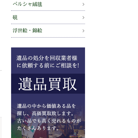
ペルシャ絨毯
硯
浮世絵・錦絵