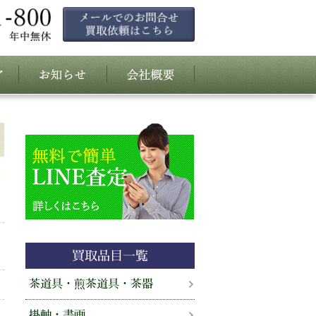
買取品目一覧
茶道具・煎茶道具・茶器
掛軸・書画