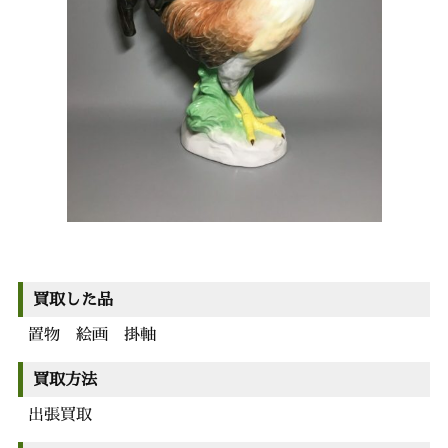
買取した品
置物 絵画 掛軸
買取方法
出張買取