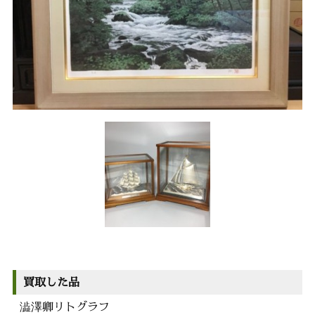
買取した品
澁澤卿リトグラフ